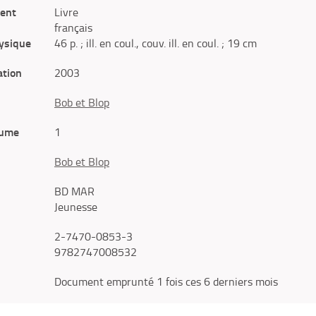
ent
Livre
français
ysique
46 p. ; ill. en coul., couv. ill. en coul. ; 19 cm
ation
2003
Bob et Blop
lume
1
Bob et Blop
BD MAR
Jeunesse
2-7470-0853-3
9782747008532
Document emprunté 1 fois ces 6 derniers mois