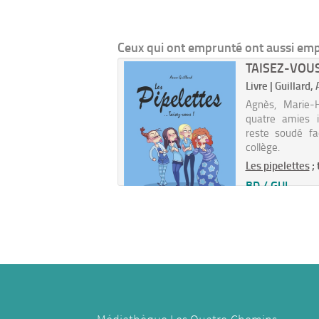
Ceux qui ont emprunté ont aussi em
TAISEZ-VOUS
Livre | Guillard,
Agnès, Marie-
quatre amies i
reste soudé fa
collège.
Les pipelettes
;
BD / GUI