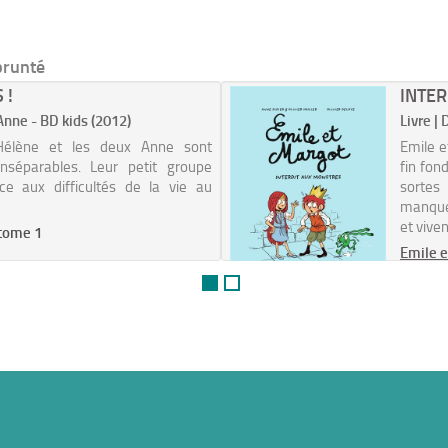
prunté
 !
INTE
 Anne - BD kids (2012)
Livre | 
Hélène et les deux Anne sont
Emile e
nséparables. Leur petit groupe
fin fon
ce aux difficultés de la vie au
sortes
manquen
et vive
 tome 1
Emile 
BD / D