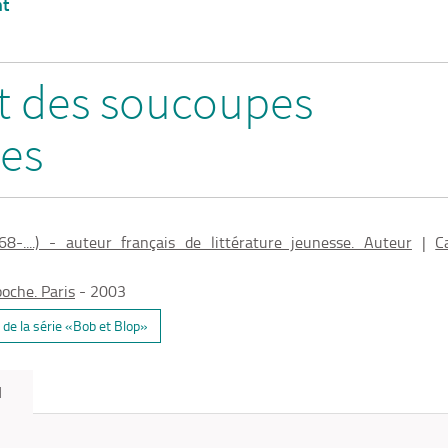
nt
it des soucoupes
tes
8-....) - auteur français de littérature jeunesse. Auteur
|
C
oche. Paris
- 2003
de la série «Bob et Blop»
N