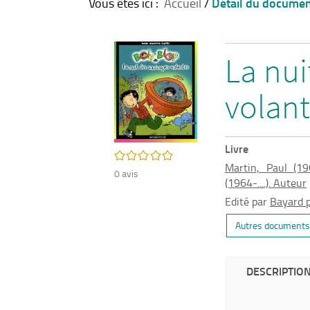
Détail du docume
Vous êtes ici :
Accueil
/
La nu
volan
Livre
/5
Martin, Paul (196
0
avis
(1964-....). Auteur
Edité par
Bayard p
Autres documents 
DESCRIPTIO