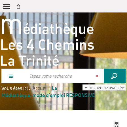
La
Vous êtes ici :
Accueil
/
recherche avancée
Médiathèque, mode d'emploi RESPONSIVE