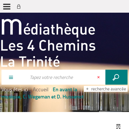
En avant la
Vous êtes ici :
Accueil
/
recherche avancée
musique, C. Wegeman et D. Hussenot