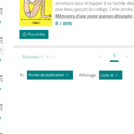
amateurs pour échapper à sa famille déja
plus beau garçon du collège. Cette année,.
Mémoires d'une jeune guenon dérangée
1
R / WIN
Plus d'infos
1
Résultats
1
-
1
/ 1
1
Année de publication : décroissant
Tri :
Affichage :
Liste
1
1