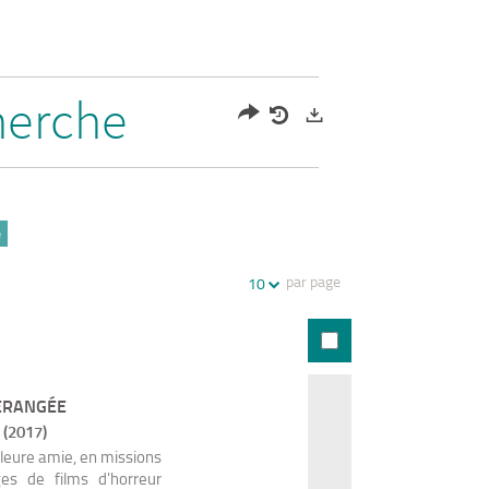
herche
Partager
Historique
Exports
l'URL
de
de
vos
la
recherches
e
recherche
par page
10
ÉRANGÉE
 (2017)
lleure amie, en missions
es de films d'horreur