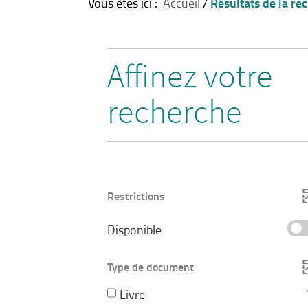
Résultats de la re
Vous êtes ici :
Accueil
/
Affinez votre
recherche
Restrictions
-
Disponible
cocher
pour
Type de document
ajouter
-
Livre
le