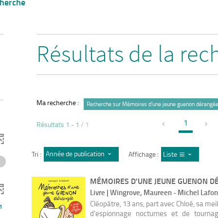
cherche
Résultats de la rec
Ma recherche :
Recherche sur Mémoires d'une jeune guenon dérangé
1
Résultats
1
-
1
/ 1
Année de publication : décroissant
Tri :
Affichage :
Liste
MÉMOIRES D'UNE JEUNE GUENON D
Livre | Wingrove, Maureen - Michel Lafon
Cléopâtre, 13 ans, part avec Chloé, sa mei
1
d'espionnage nocturnes et de tournag