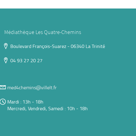
-
automatiquement
filtre
recherche
la
-
est
recherche
la
mise
est
recherche
à
Médiathèque Les Quatre-Chemins
mise
est
jour
à
mise
automatiquement
Boulevard François-Suarez - 06340 La Trinité
jour
à
automatiquement
jour
04 93 27 20 27
automatiquement
med4chemins@villelt.fr
Mardi : 13h - 18h
Mercredi, Vendredi, Samedi : 10h - 18h