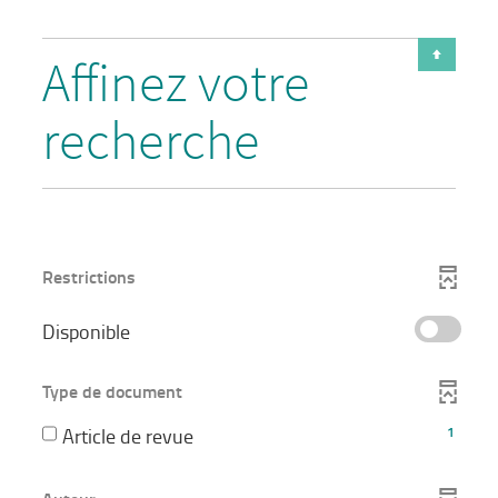
Affinez votre
recherche
Restrictions
-
Disponible
cocher
pour
Type de document
ajouter
-
Article de revue
1
le
1
filtre
résultats
-